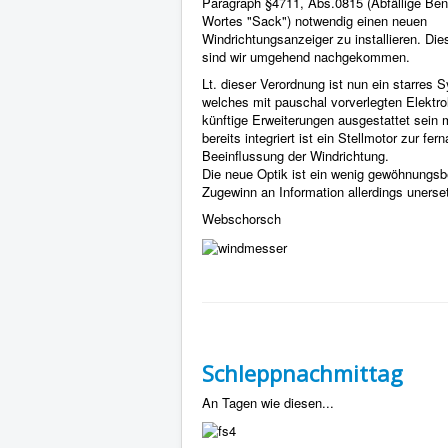
Paragraph §4711, Abs.0815 (Abfällige Be
Wortes "Sack") notwendig einen neuen
Windrichtungsanzeiger zu installieren. Die
sind wir umgehend nachgekommen.
Lt. dieser Verordnung ist nun ein starres 
welches mit pauschal vorverlegten Elektrol
künftige Erweiterungen ausgestattet sein 
bereits integriert ist ein Stellmotor zur fer
Beeinflussung der Windrichtung.
Die neue Optik ist ein wenig gewöhnungsbe
Zugewinn an Information allerdings unerset
Webschorsch
Schleppnachmittag
An Tagen wie diesen...