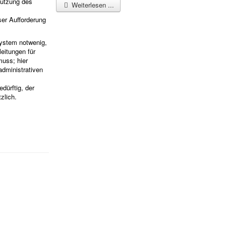
nutzung des
Weiterlesen ...
ser Aufforderung
System notwenig,
eitungen für
muss; hier
nadministrativen
dürftig, der
zlich.